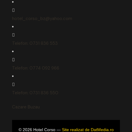
hotel_corso_bz@yahoo.com
Telefon: 0731 836 553
Telefon: 0774 092 966
Telefon: 0731 836 550
Cazare Buzau
©
2026
Hotel Corso —
Site realizat de DatMedia.ro