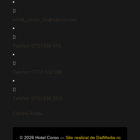
hotel_corso_bz@yahoo.com
Telefon: 0731 836 553
Telefon: 0774 092 966
Telefon: 0731 836 550
Cazare Buzau
©
2026
Hotel Corso —
Site realizat de DatMedia.ro